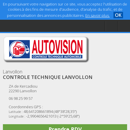
En poursuivant votre navigation sur ce site, vous acceptez l'utilisation de
cookies à des fins de mesure d'audience, d'analyse du trafic, et de
OK
personnalisation des annonces publicitaires.
En savoir plus.
Accueil
Aide
Mentions légales
Lanvollon
CONTROLE TECHNIQUE LANVOLLON
ZA de Kercadiou
22290
Lanvollon
06 98 25 99 57
Coordonnées GPS :
48,641208661894 (48°38'28,35")
Latitude :
-2,9904656421013 (-2°59'25,68")
Longitude :
Prendre RDV